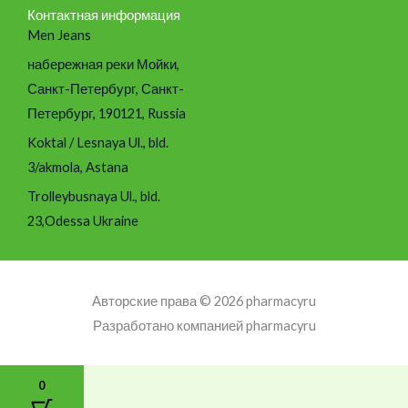
Контактная информация
Men Jeans
набережная реки Мойки,
Санкт-Петербург, Санкт-
Петербург, 190121, Russia
Koktal / Lesnaya Ul., bld.
3/akmola, Astana
Trolleybusnaya Ul., bld.
23,Odessa Ukraine
Авторские права © 2026 pharmacyru
Разработано компанией pharmacyru
0