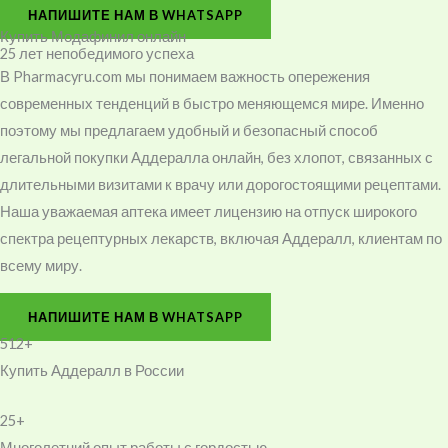
НАПИШИТЕ НАМ В WHATSAPP
Купить Модафинил онлайн
25 лет непобедимого успеха
В Pharmacyru.com мы понимаем важность опережения
современных тенденций в быстро меняющемся мире. Именно
поэтому мы предлагаем удобный и безопасный способ
легальной покупки Аддералла онлайн, без хлопот, связанных с
длительными визитами к врачу или дорогостоящими рецептами.
Наша уважаемая аптека имеет лицензию на отпуск широкого
спектра рецептурных лекарств, включая Аддералл, клиентам по
всему миру.
НАПИШИТЕ НАМ В WHATSAPP
512+
Купить Аддералл в России
25+
Многолетний опыт работы с гордостью