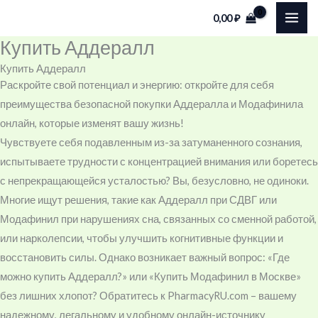
Skip
Cart
0,00
₽
to
Total:
Купить Аддералл
content
Купить Аддералл
Раскройте свой потенциал и энергию: откройте для себя
преимущества безопасной покупки Аддералла и Модафинила
онлайн, которые изменят вашу жизнь!
Чувствуете себя подавленным из-за затуманенного сознания,
испытываете трудности с концентрацией внимания или боретесь
с непрекращающейся усталостью? Вы, безусловно, не одиноки.
Многие ищут решения, такие как Аддералл при СДВГ или
Модафинил при нарушениях сна, связанных со сменной работой,
или нарколепсии, чтобы улучшить когнитивные функции и
восстановить силы. Однако возникает важный вопрос: «Где
можно купить Аддералл?» или «Купить Модафинил в Москве»
без лишних хлопот? Обратитесь к PharmacyRU.com – вашему
надежному, легальному и удобному онлайн-источнику