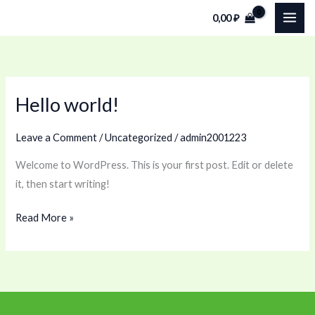
Skip
0,00
₽
to
content
Hello world!
Hello
world!
Leave a Comment
/
Uncategorized
/
admin2001223
Welcome to WordPress. This is your first post. Edit or delete
it, then start writing!
Read More »