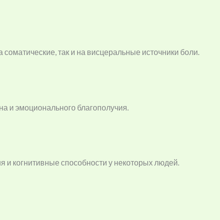
а соматические, так и на висцеральные источники боли.
на и эмоционального благополучия.
 и когнитивные способности у некоторых людей.