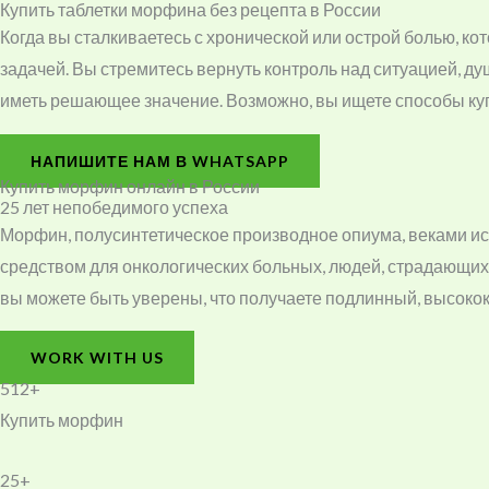
Купить таблетки морфина без рецепта в России
Когда вы сталкиваетесь с хронической или острой болью, 
задачей. Вы стремитесь вернуть контроль над ситуацией, д
иметь решающее значение. Возможно, вы ищете способы купи
НАПИШИТЕ НАМ В WHATSAPP
Купить морфин онлайн в России
25 лет непобедимого успеха
Морфин, полусинтетическое производное опиума, веками ис
средством для онкологических больных, людей, страдающи
вы можете быть уверены, что получаете подлинный, высоко
WORK WITH US
512+
Купить морфин
25+