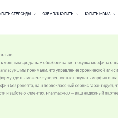
УПИТЬ СТЕРОИДЫ
ОЗЕМПИК КУПИТЬ
КУПИТЬ MDMA
гально.
 к мощным средствам обезболивания, покупка морфина онла
armacyRU мы понимаем, что управление хронической или сил
орму, где вы можете с уверенностью покупать морфин онлайн
рфин без рецепта, наш первоклассный сервис гарантирует, ч
ти и заботе о клиентах, PharmacyRU — ваш надежный партне