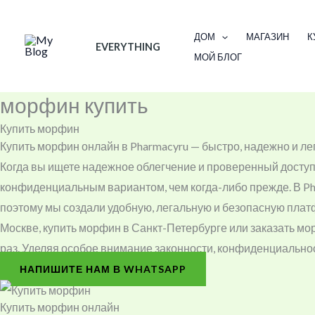
Skip
Cart
to
Total:
ДОМ
МАГАЗИН
К
EVERYTHING
content
МОЙ БЛОГ
морфин купить
Купить морфин
Купить морфин онлайн в Pharmacyru — быстро, надежно и ле
Когда вы ищете надежное облегчение и проверенный доступ
конфиденциальным вариантом, чем когда-либо прежде. В Ph
поэтому мы создали удобную, легальную и безопасную платф
Москве, купить морфин в Санкт-Петербурге или заказать мо
раз. Уделяя особое внимание законности, конфиденциальнос
НАПИШИТЕ НАМ В WHATSAPP
Купить морфин онлайн