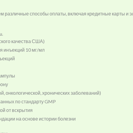
м различные способы оплаты, включая кредитные карты и э
u.
кого качества США)
ля инъекций 10 мг/мл
нъекций
 ампулы
фону
, онкологической, хронических заболеваний)
ванных по стандарту GMP
ой от вскрытия
дации на основе истории болезни