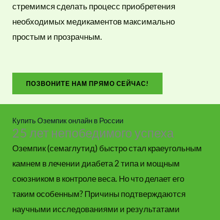
стремимся сделать процесс приобретения
необходимых медикаментов максимально
простым и прозрачным.
ПОЗВОНИТЕ НАМ ПРЯМО СЕЙЧАС!
Купить Оземпик онлайн в России
25 лет непобедимого успеха
Оземпик (семаглутид) быстро стал краеугольным
камнем в лечении диабета 2 типа и мощным
союзником в контроле веса. Но что делает его
таким особенным? Причины подтверждаются
научными исследованиями и результатами