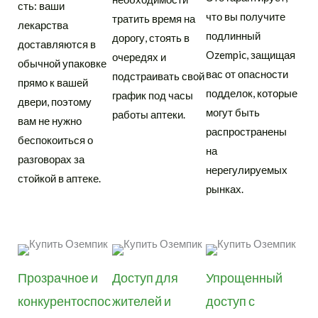
сть: ваши
что вы получите
тратить время на
лекарства
подлинный
дорогу, стоять в
доставляются в
Ozempic, защищая
очередях и
обычной упаковке
вас от опасности
подстраивать свой
прямо к вашей
подделок, которые
график под часы
двери, поэтому
могут быть
работы аптеки.
вам не нужно
распространены
беспокоиться о
на
разговорах за
нерегулируемых
стойкой в ​​аптеке.
рынках.
Прозрачное и
Доступ для
Упрощенный
конкурентоспос
жителей и
доступ с