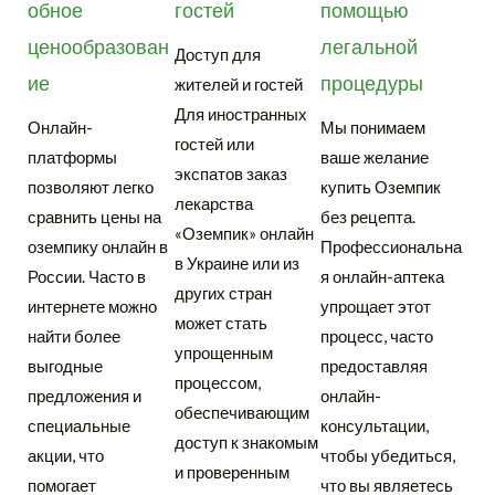
обное
гостей
помощью
ценообразован
легальной
Доступ для
ие
процедуры
жителей и гостей
Для иностранных
Онлайн-
Мы понимаем
гостей или
платформы
ваше желание
экспатов заказ
позволяют легко
купить Оземпик
лекарства
сравнить цены на
без рецепта.
«Оземпик» онлайн
оземпику онлайн в
Профессиональна
в Украине или из
России. Часто в
я онлайн-аптека
других стран
интернете можно
упрощает этот
может стать
найти более
процесс, часто
упрощенным
выгодные
предоставляя
процессом,
предложения и
онлайн-
обеспечивающим
специальные
консультации,
доступ к знакомым
акции, что
чтобы убедиться,
и проверенным
помогает
что вы являетесь