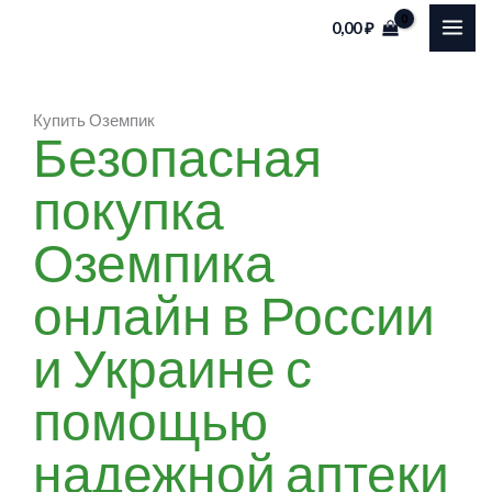
Skip
0,00
₽
to
content
Купить Оземпик
Безопасная
покупка
Оземпика
онлайн в России
и Украине с
помощью
надежной аптеки