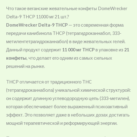
Что такое веганские жевательные конфеты DomeWrecker
Delta-9 THCP 11000 мг 21 шт.?
DomeWrecker Delta-9 THCP
— это современная форма
передачи канибинола THCP (тетрагидроканнабол, 333-
метилентетрагидроканнабол) в виде жевательных гелей.
Данный продукт содержит
11 000 мг THCP
в упаковке из
21
конфеты
, что делает его одним из самых сильных
решений на рынке.
THCP отличается от традиционного THC
(тетрагидроканнабола) уникальной химической структурой:
он содержит длинную углеводородную цепь (333-метилен),
которая обеспечивает более выраженный психоактивный
эффект. Это позволяет даже в небольших дозах достигать
мощной терапевтической и реформирующей энергии.