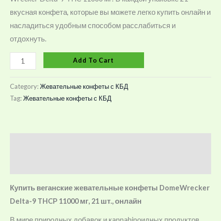
вкусная конфета, которые вы можете легко купить онлайн и
quantity
насладиться удобным способом расслабиться и
отдохнуть.
Add To Cart
Category:
Жевательные конфеты с КБД
Tag:
Жевательные конфеты с КБД
Description
Reviews (0)
Купить веганские жевательные конфеты DomeWrecker
Delta-9 THCP 11000 мг, 21 шт., онлайн
В мире природных добавок и кannabinоидных продуктов