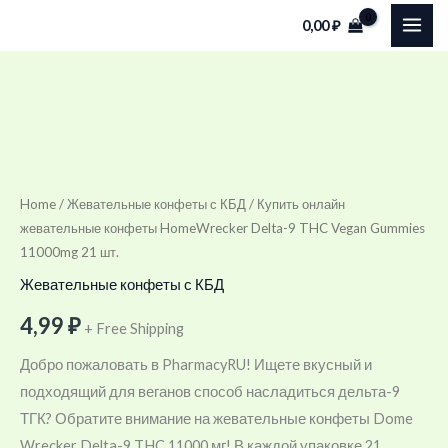
Skip
0,00
₽
to
content
Купить
онлайн
жевательные
конфеты
Home
/
Жевательные конфеты с КБД
/ Купить онлайн
жевательные конфеты HomeWrecker Delta-9 THC Vegan Gummies
HomeWrecker
11000mg 21 шт.
Delta-
9
Жевательные конфеты с КБД
THC
4,99
₽
+ Free Shipping
Vegan
Добро пожаловать в PharmacyRU! Ищете вкусный и
Gummies
подходящий для веганов способ насладиться дельта-9
11000mg
ТГК? Обратите внимание на жевательные конфеты Dome
21
Wrecker Delta-9 THC 11000 мг! В каждой упаковке 21
шт.