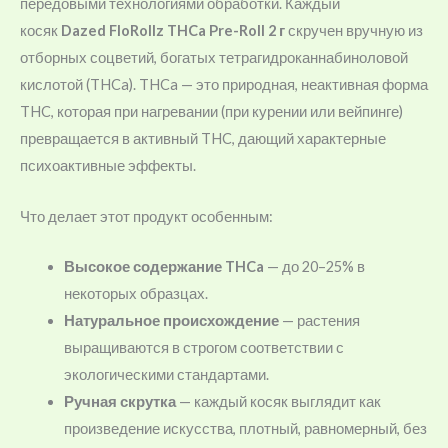
передовыми технологиями обработки. Каждый
косяк
Dazed FloRollz THCa Pre-Roll 2 г
скручен вручную из
отборных соцветий, богатых тетрагидроканнабиноловой
кислотой (THCa). THCa — это природная, неактивная форма
THC, которая при нагревании (при курении или вейпинге)
превращается в активный THC, дающий характерные
психоактивные эффекты.
Что делает этот продукт особенным:
Высокое содержание THCa
— до 20–25% в
некоторых образцах.
Натуральное происхождение
— растения
выращиваются в строгом соответствии с
экологическими стандартами.
Ручная скрутка
— каждый косяк выглядит как
произведение искусства, плотный, равномерный, без