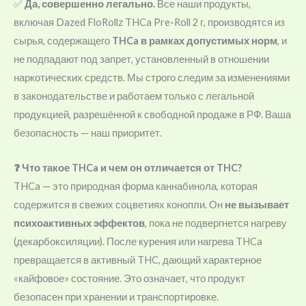
✅
Да, совершенно легально.
Все наши продукты,
включая Dazed FloRollz THCa Pre-Roll 2 г, производятся из
сырья, содержащего
THCa в рамках допустимых норм
, и
не подпадают под запрет, установленный в отношении
наркотических средств. Мы строго следим за изменениями
в законодательстве и работаем только с легальной
продукцией, разрешённой к свободной продаже в РФ. Ваша
безопасность — наш приоритет.
❓ Что такое THCa и чем он отличается от THC?
THCa — это природная форма каннабинола, которая
содержится в свежих соцветиях конопли. Он
не вызывает
психоактивных эффектов
, пока не подвергнется нагреву
(декарбоксиляции). После курения или нагрева THCa
превращается в активный THC, дающий характерное
«кайфовое» состояние. Это означает, что продукт
безопасен при хранении и транспортировке.