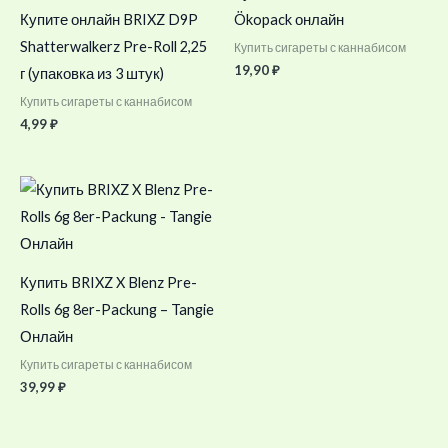
Купите онлайн BRIXZ D9P
Ökopack онлайн
Shatterwalkerz Pre-Roll 2,25
Купить сигареты с каннабисом
19,90
₽
г (упаковка из 3 штук)
Купить сигареты с каннабисом
4,99
₽
Купить BRIXZ X Blenz Pre-
Rolls 6g 8er-Packung – Tangie
Онлайн
Купить сигареты с каннабисом
39,99
₽