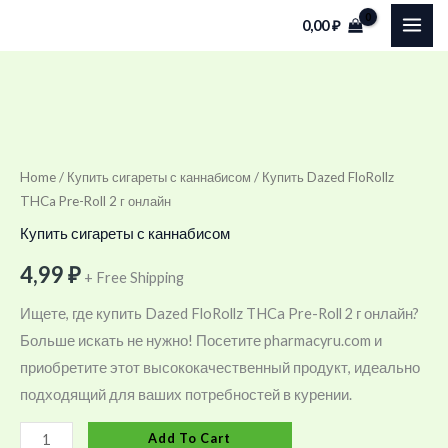
Skip
0,00
₽
to
content
Купить
Dazed
FloRollz
Home
/
Купить сигареты с каннабисом
/ Купить Dazed FloRollz
THCa Pre-Roll 2 г онлайн
THCa
Pre-
Купить сигареты с каннабисом
Roll
4,99
₽
+ Free Shipping
2
г
Ищете, где купить Dazed FloRollz THCa Pre-Roll 2 г онлайн?
онлайн
Больше искать не нужно! Посетите pharmacyru.com и
quantity
приобретите этот высококачественный продукт, идеально
подходящий для ваших потребностей в курении.
Add To Cart