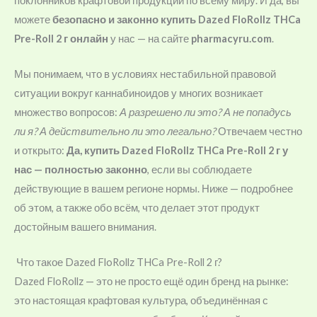
поклонников крафтовой продукции по всему миру. И да, вы
можете
безопасно и законно купить Dazed FloRollz THCa
Pre-Roll 2 г онлайн
у нас — на сайте
pharmacyru.com
.
Мы понимаем, что в условиях нестабильной правовой
ситуации вокруг каннабиноидов у многих возникает
множество вопросов:
А разрешено ли это? А не попадусь
ли я? А действительно ли это легально?
Отвечаем честно
и открыто:
Да, купить Dazed FloRollz THCa Pre-Roll 2 г у
нас — полностью законно
, если вы соблюдаете
действующие в вашем регионе нормы. Ниже — подробнее
об этом, а также обо всём, что делает этот продукт
достойным вашего внимания.
Что такое Dazed FloRollz THCa Pre-Roll 2 г?
Dazed FloRollz — это не просто ещё один бренд на рынке:
это настоящая крафтовая культура, объединённая с