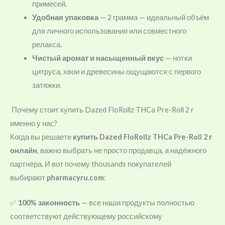
примесей.
Удобная упаковка
— 2 грамма — идеальный объём
для личного использования или совместного
релакса.
Чистый аромат и насыщенный вкус
— нотки
цитруса, хвои и древесины ощущаются с первого
затяжки.
Почему стоит купить Dazed FloRollz THCa Pre-Roll 2 г
именно у нас?
Когда вы решаете
купить Dazed FloRollz THCa Pre-Roll 2 г
онлайн
, важно выбрать не просто продавца, а надёжного
партнёра. И вот почему thousands покупателей
выбирают
pharmacyru.com
:
✅
100% законность
— все наши продукты полностью
соответствуют действующему российскому