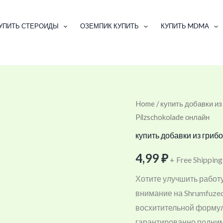
УПИТЬ СТЕРОИДЫ
ОЗЕМПИК КУПИТЬ
КУПИТЬ MDMA
Купить
Home
/
купить добавки из
Pilzschokolade онлайн
Shrumfuzed
MAX
купить добавки из гриб
Nootropika-
4,99
₽
+ Free Shipping
Pilzschokolade
онлайн
Хотите улучшить работ
quantity
внимание на Shrumfuzed
восхитительной формул
гарантированно подним