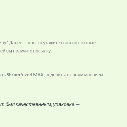
ину”. Далее — просто укажите свои контактные
ней вы получите посылку.
ать
Shrumfuzed MAX
, поделиться своим мнением
дукт был качественным, упаковка —