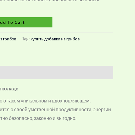
dd To Cart
з грибов
Tag:
купить добавки из грибов
околаде
но о таком уникальном и вдохновляющем,
отится о своей умственной продуктивности, энергии
тно безопасно, законно и выгодно.