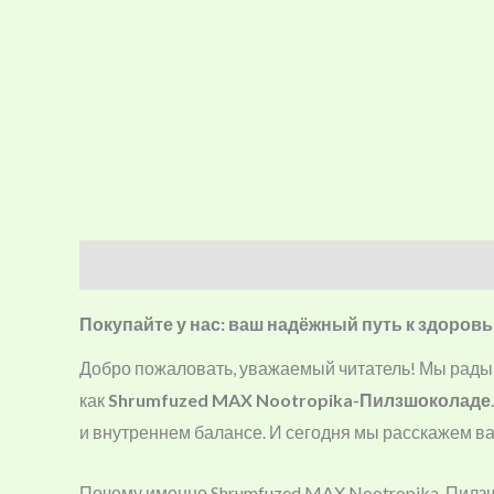
Description
Reviews (0)
Покупайте у нас: ваш надёжный путь к здоро
Добро пожаловать, уважаемый читатель! Мы рады,
как
Shrumfuzed MAX Nootropika-Пилзшоколаде
и внутреннем балансе. И сегодня мы расскажем вам
Почему именно Shrumfuzed MAX Nootropika-Пилз