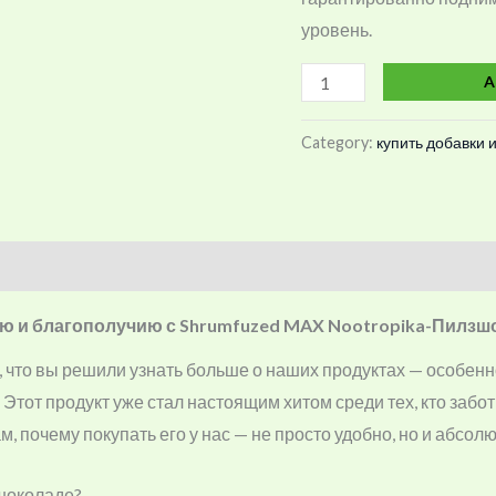
уровень.
A
Category:
купить добавки и
вью и благополучию с Shrumfuzed MAX Nootropika-Пилзш
 что вы решили узнать больше о наших продуктах — особен
. Этот продукт уже стал настоящим хитом среди тех, кто заб
, почему покупать его у нас — не просто удобно, но и абсолю
шоколаде?