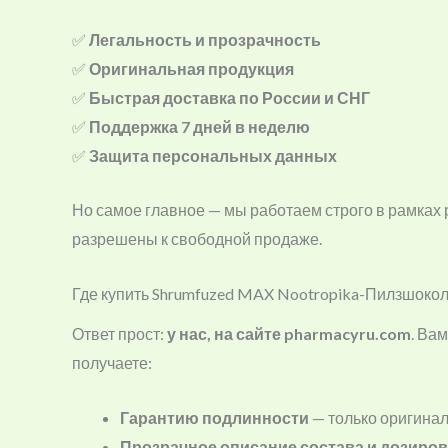
✅
Легальность и прозрачность
✅
Оригинальная продукция
✅
Быстрая доставка по России и СНГ
✅
Поддержка 7 дней в неделю
✅
Защита персональных данных
Но самое главное — мы работаем строго в рамках
разрешены к свободной продаже.
Где купить Shrumfuzed MAX Nootropika-Пилзшоко
Ответ прост:
у нас, на сайте pharmacyru.com
. Ва
получаете:
Гарантию подлинности
— только оригинал
Прозрачное описание состава и дозиро