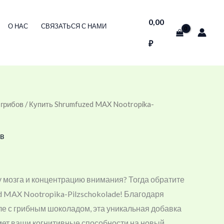
0,00
О НАС
СВЯЗАТЬСЯ С НАМИ
₽
 грибов
/ Купить Shrumfuzed MAX Nootropika-
ов
у мозга и концентрацию внимания? Тогда обратите
 MAX Nootropika-Pilzschokolade! Благодаря
е с грибным шоколадом, эта уникальная добавка
ет ваши когнитивные способности на новый