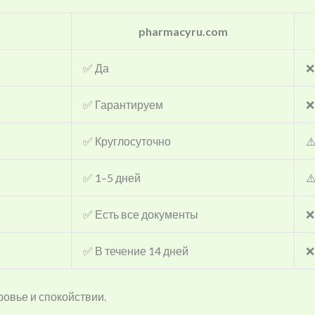
pharmacyru.com
✅ Да
❌
✅ Гарантируем
❌
✅ Круглосуточно
⚠
✅ 1–5 дней
⚠
✅ Есть все документы
❌
✅ В течение 14 дней
❌
овье и спокойствии.