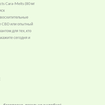
ts Cara-Melts (80 мг
иск
и восхитительные
ре CBD или опытный
антом для тех, кто
акажите сегодня и
C
н — безопасно, легально и удобно!