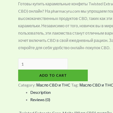
Готовы купить карамельные конфеты Twisted Extrac
CBD) онлайн? На pharmacyru.com мы упрощаем по
высококачественных продуктов CBD, таких как эт
карамельки. Независимо от того, новичок вы в ми
пользователь, эти лакомства станут отличным вари
хочет включить CBD в свой ежедневный рацион. З
откройте для себя удобство онлайн-покупок CBD.
ADD TO CART
Category:
Масло CBD и THC
Tag:
Масло CBD и TH
Description
Reviews (0)
Twisted Extracts Cara-Melts (80 мг CBD) онлай