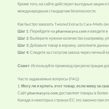
Кроме того, на сайте действуют выгодные акции и
международным стандартам безопасности.
Как быстро заказать Twisted Extracts Cara-Melts о
Шаг 1
: Перейдите на
pharmacyru.com
и введите в 
Шаг 2
: Выберите нужное количество (например, упа
Шаг 3
: Добавьте товар в корзину, заполните данн
Шаг 4
: Следите за статусом заказа через личный к
Совет
: Используйте промокод при регистрации дл
Часто задаваемые вопросы (FAQ)
1.
Могу ли я купить этот товар, если живу за гр
Сайт
pharmacyru.com
доставляет товары в более 
Канаде и некоторых странах ЕС это законно при о