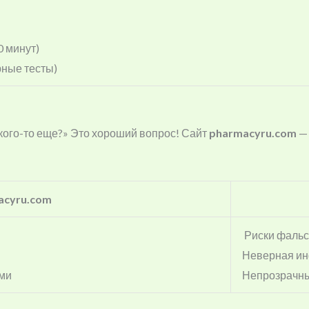
0 минут)
ные тесты)
у кого-то еще?» Это хороший вопрос! Сайт
pharmacyru.com
— 
acyru.com
Риски фаль
Неверная ин
ами
Непрозрачны