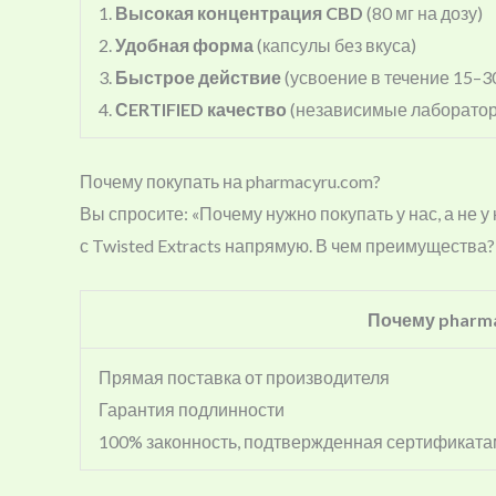
1.
Высокая концентрация CBD
(80 мг на дозу)
2.
Удобная форма
(капсулы без вкуса)
3.
Быстрое действие
(усвоение в течение 15–3
4.
СERTIFIED качество
(независимые лаборатор
Почему покупать на pharmacyru.com?
Вы спросите: «Почему нужно покупать у нас, а не 
с Twisted Extracts напрямую. В чем преимущества?
Почему pharm
Прямая поставка от производителя
Гарантия подлинности
100% законность, подтвержденная сертификат