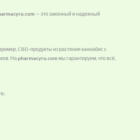
harmacyru.com
— это законный и надежный
пример, CBD-продукты из растения каннабис с
иков. На
pharmacyru.com
мы гарантируем, что всё,
е: